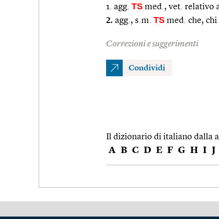
TS
1. agg.
med., vet. relativo 
2.
TS
agg., s.m.
med. che, chi 
Correzioni e suggerimenti
Condividi
Il dizionario di italiano dalla a
A
B
C
D
E
F
G
H
I
J