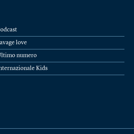
odcast
avage love
ltimo numero
nternazionale Kids