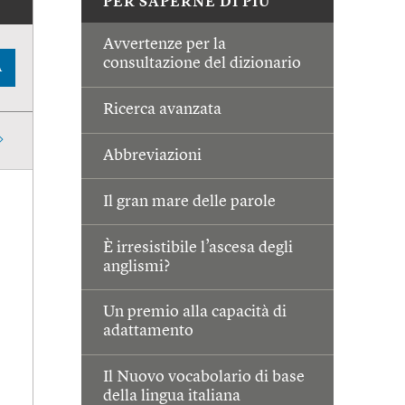
PER SAPERNE DI PIÙ
Avvertenze per la
consultazione del dizionario
A
Ricerca avanzata
Abbreviazioni
Il gran mare delle parole
È irresistibile l’ascesa degli
anglismi?
Un premio alla capacità di
adattamento
Il Nuovo vocabolario di base
della lingua italiana