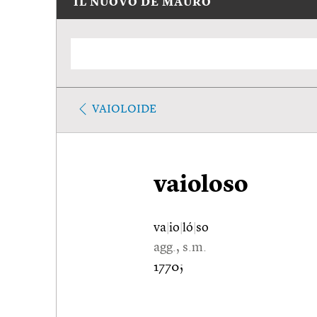
IL NUOVO DE MAURO
VAIOLOIDE
vaioloso
va
|
io
|
ló
|
so
agg., s.m.
1770;