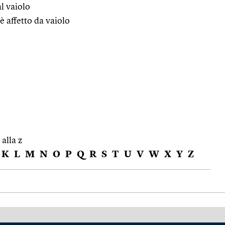
al vaiolo
è affetto da vaiolo
 alla z
K
L
M
N
O
P
Q
R
S
T
U
V
W
X
Y
Z