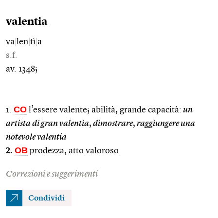
valentia
va
|
len
|
tì
|
a
s.f.
av. 1348;
CO
1.
l’essere valente; abilità, grande capacità:
un
artista di gran valentia
,
dimostrare
,
raggiungere una
notevole valentia
2.
OB
prodezza, atto valoroso
Correzioni e suggerimenti
Condividi