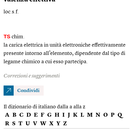
loc.s.f.
TS
chim.
la carica elettrica in unità elettroniche effettivamente
presente intorno all’elemento, dipendente dal tipo di
legame chimico a cui esso partecipa.
Correzioni e suggerimenti
Condividi
Il dizionario di italiano dalla a alla z
A
B
C
D
E
F
G
H
I
J
K
L
M
N
O
P
Q
R
S
T
U
V
W
X
Y
Z