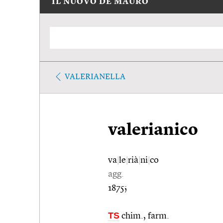
IL NUOVO DE MAURO
VALERIANELLA
valerianico
va
|
le
|
rià
|
ni
|
co
agg.
1875;
TS
chim., farm.