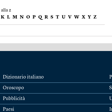
 alla z
K
L
M
N
O
P
Q
R
S
T
U
V
W
X
Y
Z
Dizionario italiano
P
Oroscopo
S
Pubblicità
U
Paesi
I