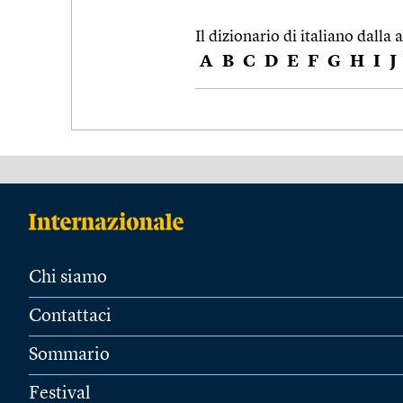
Il dizionario di italiano dalla a
A
B
C
D
E
F
G
H
I
J
Chi siamo
Contattaci
Sommario
Festival