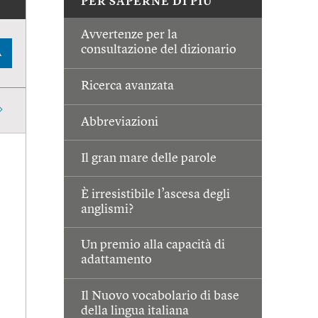
PER SAPERNE DI PIÙ
Avvertenze per la
consultazione del dizionario
A
Ricerca avanzata
Abbreviazioni
Il gran mare delle parole
È irresistibile l’ascesa degli
anglismi?
Un premio alla capacità di
adattamento
Il Nuovo vocabolario di base
della lingua italiana