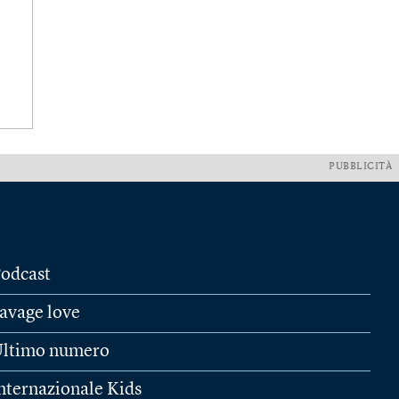
PUBBLICITÀ
odcast
avage love
ltimo numero
nternazionale Kids