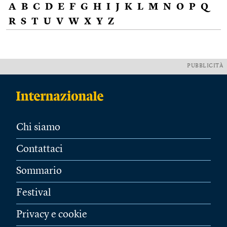
A
B
C
D
E
F
G
H
I
J
K
L
M
N
O
P
Q
R
S
T
U
V
W
X
Y
Z
PUBBLICITÀ
Chi siamo
Contattaci
Sommario
Festival
Privacy e cookie