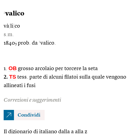
valico
2
và
|
li
|
co
s.m.
1
1840; prob. da
valico.
OB
1.
grosso arcolaio per torcere la seta
2.
TS
tess. parte di alcuni filatoi sulla quale vengono
allineati i fusi
Correzioni e suggerimenti
Condividi
Il dizionario di italiano dalla a alla z