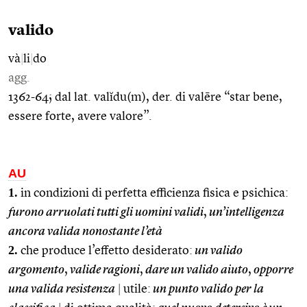
valido
và
|
li
|
do
agg.
1362-64; dal lat. valĭdu(m), der. di valēre “star bene,
essere forte, avere valore”.
AU
1.
in condizioni di perfetta efficienza fisica e psichica:
furono arruolati tutti gli uomini validi
,
un’intelligenza
ancora valida nonostante l’età
2.
che produce l’effetto desiderato:
un valido
argomento
,
valide ragioni
,
dare un valido aiuto
,
opporre
una valida resistenza
|
utile:
un punto valido per la