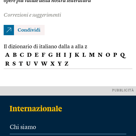
opere più valide della nostra letteratura
Correzioni e suggerimenti
Condividi
Il dizionario di italiano dalla a alla z
A
B
C
D
E
F
G
H
I
J
K
L
M
N
O
P
Q
R
S
T
U
V
W
X
Y
Z
PUBBLICITÀ
Chi siamo