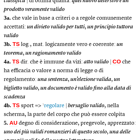
classifica
|
di ottima qualità:
quel nuovo detersivo è un
prodotto veramente valido
3a.
che vale in base a criteri o a regole comunemente
accettati:
un divieto valido per tutti
,
un principio tuttora
valido
3b.
TS
log., mat. logicamente vero e coerente:
un
teorema
,
un ragionamento valido
4a.
TS
CO
dir. che è immune da vizi:
atto valido
|
che
ha efficacia o valore a norma di legge o di
regolamento:
una sentenza
,
un’elezione valida
,
un
biglietto valido
,
un documento è valido fino alla data di
scadenza
4b.
TS
1
sport =>
regolare
|
bersaglio valido
, nella
scherma, la parte del corpo che può essere colpita
5.
AU
degno di considerazione, pregevole, apprezzato:
uno dei più validi romanzieri di questo secolo
,
una delle