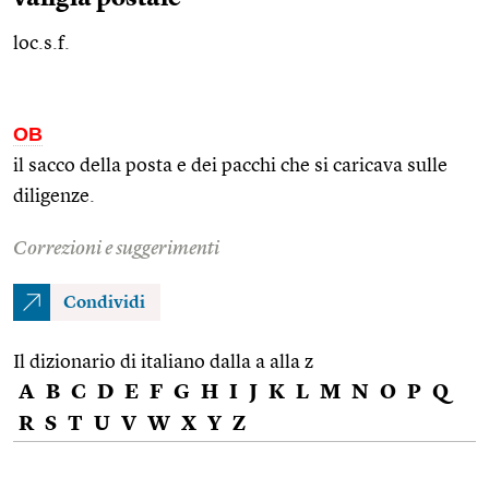
loc.s.f.
OB
il sacco della posta e dei pacchi che si caricava sulle
diligenze.
Correzioni e suggerimenti
Condividi
Il dizionario di italiano dalla a alla z
A
B
C
D
E
F
G
H
I
J
K
L
M
N
O
P
Q
R
S
T
U
V
W
X
Y
Z