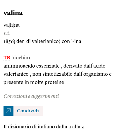
valina
va
|
lì
|
na
s.f.
2
1856; der. di val(erianico) con
-ina.
TS
biochim.
amminoacido essenziale , derivato dall’acido
valerianico , non sintetizzabile dall’organismo e
presente in molte proteine
Correzioni e suggerimenti
Condividi
Il dizionario di italiano dalla a alla z