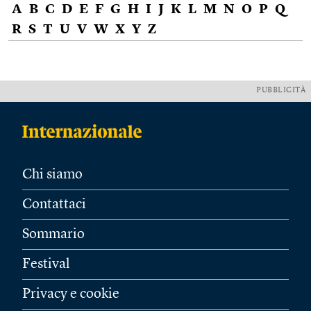
A
B
C
D
E
F
G
H
I
J
K
L
M
N
O
P
Q
R
S
T
U
V
W
X
Y
Z
PUBBLICITÀ
Chi siamo
Contattaci
Sommario
Festival
Privacy e cookie