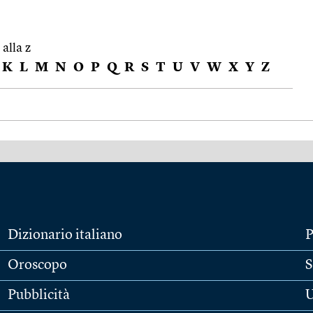
 alla z
K
L
M
N
O
P
Q
R
S
T
U
V
W
X
Y
Z
Dizionario italiano
P
Oroscopo
S
Pubblicità
U