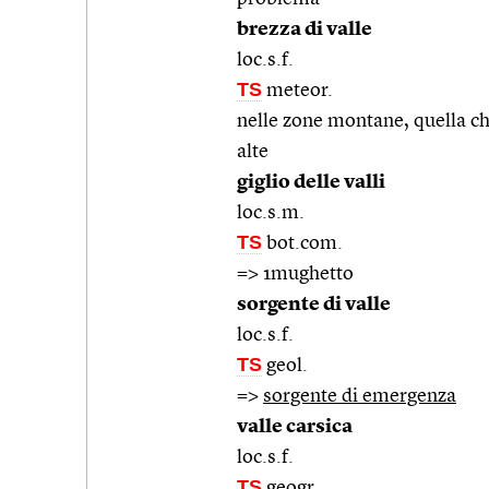
brezza di valle
loc.s.f.
TS
meteor.
nelle zone montane, quella ch
alte
giglio delle valli
loc.s.m.
TS
bot.com.
=> 1mughetto
sorgente di valle
loc.s.f.
TS
geol.
=>
sorgente di emergenza
valle carsica
loc.s.f.
TS
geogr.