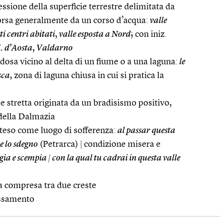
sione della superficie terrestre delimitata da
rsa generalmente da un corso d’acqua:
valle
i centri abitati
,
valle esposta a Nord
; con iniz.
. d’Aosta
,
Valdarno
osa vicino al delta di un fiume o a una laguna:
le
sca
, zona di laguna chiusa in cui si pratica la
e stretta originata da un bradisismo positivo,
e della Dalmazia
nteso come luogo di sofferenza:
al passar questa
 e lo sdegno
(Petrarca)
|
condizione misera e
ia e scempia
|
con la qual tu cadrai in questa valle
a compresa tra due creste
ossamento