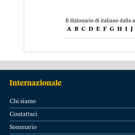
Il dizionario di italiano dalla a
A
B
C
D
E
F
G
H
I
J
Chi siamo
Contattaci
Sommario