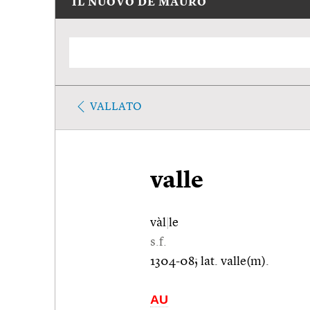
IL NUOVO DE MAURO
VALLATO
valle
vàl
|
le
s.f.
1304-08; lat. valle(m).
AU