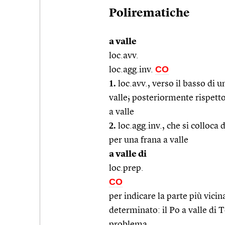
Polirematiche
a valle
loc.avv.
CO
loc.agg.inv.
1.
loc.avv., verso il basso di 
valle; posteriormente rispetto
a valle
2.
loc.agg.inv., che si colloca
per una frana a valle
a valle di
loc.prep.
CO
per indicare la parte più vicin
determinato: il Po a valle di T
problema