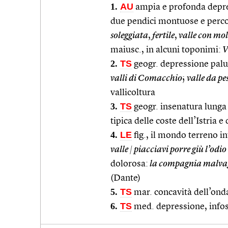
1.
AU
ampia e profonda depres
due pendici montuose e perco
soleggiata
,
fertile
,
valle con molt
maiusc., in alcuni toponimi:
V
2.
TS
geogr. depressione palud
valli di Comacchio
;
valle da pe
vallicoltura
3.
TS
geogr. insenatura lunga 
tipica delle coste dell’Istria 
4.
LE
fig., il mondo terreno i
valle
|
piacciavi porre giù l’odio
dolorosa:
la compagnia malvag
(Dante)
5.
TS
mar. concavità dell’ond
6.
TS
med. depressione, inf