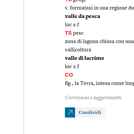
v. formatasi in una regione d
valle da pesca
loc.s.f.
TS
pesc.
zona di laguna chiusa con una r
vallicoltura
valle di lacrime
loc.s.f.
CO
fig., la Terra, intesa come lu
Correzioni e suggerimenti
Condividi