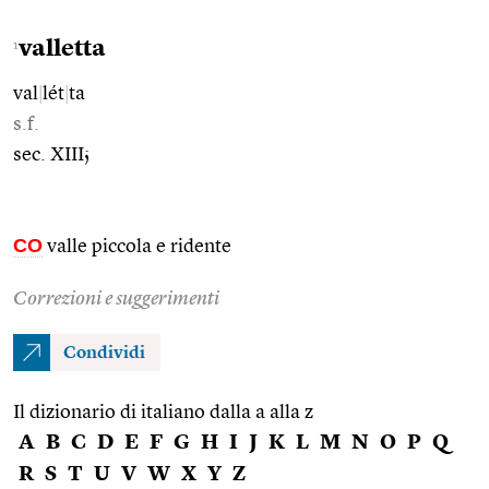
valletta
1
val
|
lét
|
ta
s.f.
sec. XIII;
CO
valle piccola e ridente
Correzioni e suggerimenti
Condividi
Il dizionario di italiano dalla a alla z
A
B
C
D
E
F
G
H
I
J
K
L
M
N
O
P
Q
R
S
T
U
V
W
X
Y
Z