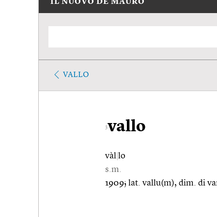
IL NUOVO DE MAURO
VALLO
vallo
3
vàl
|
lo
s.m.
1909; lat. vallu(m), dim. di v