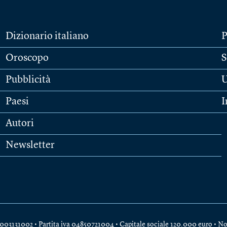
Dizionario italiano
P
Oroscopo
S
Pubblicità
U
Paesi
I
Autori
Newsletter
e 04003131002 • Partita iva 04850721004 • Capitale sociale 120.000 euro •
No