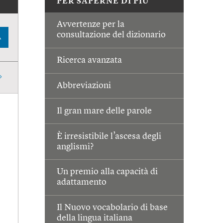
PER SAPERNE DI PIÙ
Avvertenze per la
consultazione del dizionario
A
Ricerca avanzata
Abbreviazioni
Il gran mare delle parole
È irresistibile l’ascesa degli
anglismi?
Un premio alla capacità di
adattamento
Il Nuovo vocabolario di base
della lingua italiana