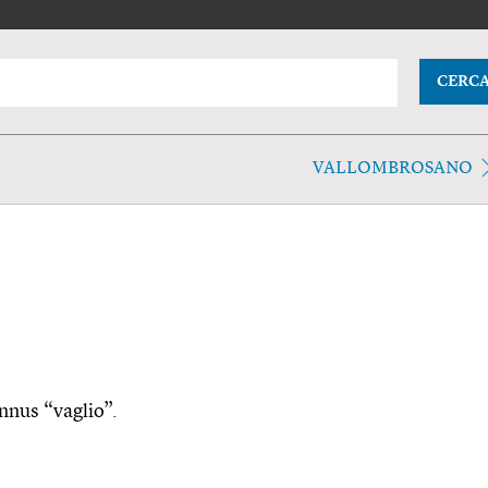
CERC
VALLOMBROSANO
annus “vaglio”.