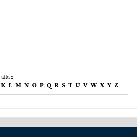
 alla z
K
L
M
N
O
P
Q
R
S
T
U
V
W
X
Y
Z