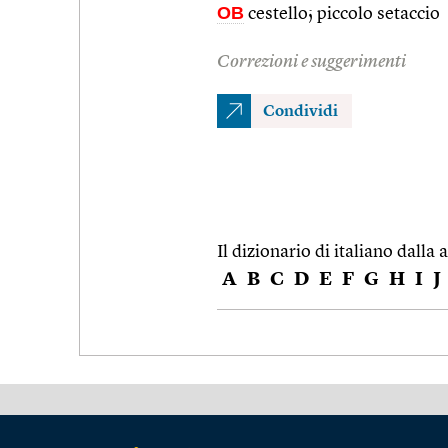
OB
cestello; piccolo setaccio
Correzioni e suggerimenti
Condividi
Il dizionario di italiano dalla a
A
B
C
D
E
F
G
H
I
J