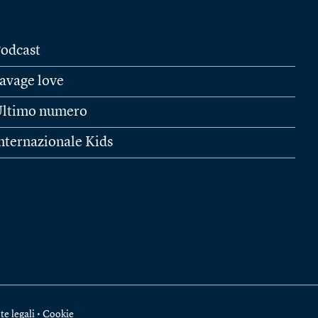
odcast
avage love
ltimo numero
nternazionale Kids
te legali
•
Cookie