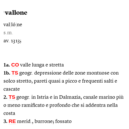
vallone
1
val
|
ló
|
ne
s.m.
av. 1313;
1a.
CO
valle lunga e stretta
1b.
TS
geogr. depressione delle zone montuose con
solco stretto, pareti quasi a picco e frequenti salti e
cascate
2.
TS
geogr. in Istria e in Dalmazia, canale marino più
o meno ramificato e profondo che si addentra nella
costa
3.
RE
merid., burrone; fossato