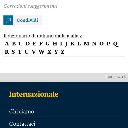
Correzioni e suggerimenti
Condividi
Il dizionario di italiano dalla a alla z
A
B
C
D
E
F
G
H
I
J
K
L
M
N
O
P
Q
R
S
T
U
V
W
X
Y
Z
PUBBLICITÀ
Chi siamo
Contattaci