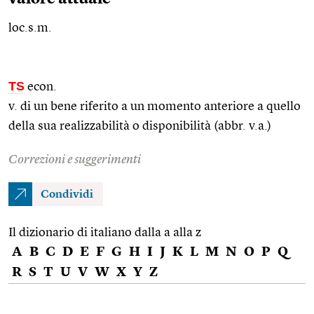
loc.s.m.
TS
econ.
v. di un bene riferito a un momento anteriore a quello
della sua realizzabilità o disponibilità (abbr. v.a.)
Correzioni e suggerimenti
Condividi
Il dizionario di italiano dalla a alla z
A
B
C
D
E
F
G
H
I
J
K
L
M
N
O
P
Q
R
S
T
U
V
W
X
Y
Z