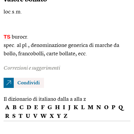
loc.s.m.
TS
burocr.
spec. al
pl.
, denominazione generica di marche da
bollo, francobolli, carte bollate,
ecc.
Correzioni e suggerimenti
Condividi
Il dizionario di italiano dalla a alla z
A
B
C
D
E
F
G
H
I
J
K
L
M
N
O
P
Q
R
S
T
U
V
W
X
Y
Z