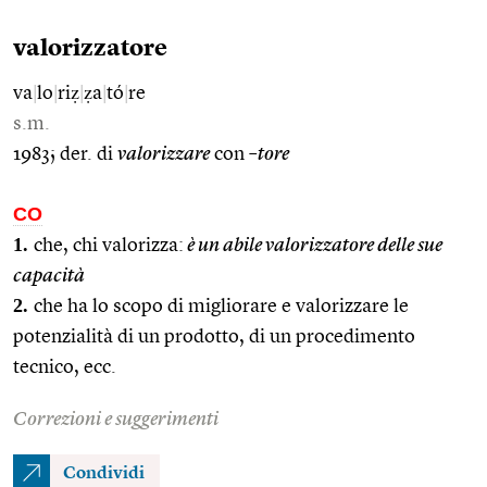
valorizzatore
va
|
lo
|
riẓ
|
ẓa
|
tó
|
re
s.m.
1983; der. di
valorizzare
con
–tore
CO
1.
che, chi valorizza:
è un abile valorizzatore delle sue
capacità
2.
che ha lo scopo di migliorare e valorizzare le
potenzialità di un prodotto, di un procedimento
tecnico, ecc.
Correzioni e suggerimenti
Condividi