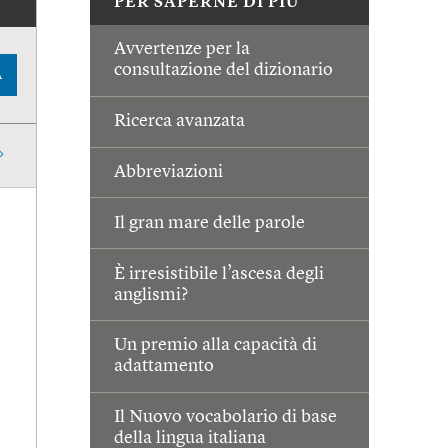
PER SAPERNE DI PIÙ
Avvertenze per la
consultazione del dizionario
A
Ricerca avanzata
Abbreviazioni
Il gran mare delle parole
È irresistibile l’ascesa degli
anglismi?
Un premio alla capacità di
adattamento
Il Nuovo vocabolario di base
della lingua italiana