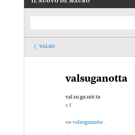
IL NUOVO DE MAURO
VALSO
valsuganotta
val
|
su
|
ga
|
nòt
|
ta
s.f.
=>
valsuganotto
.