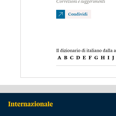
Correzioni e suggerimenti
Condividi
Il dizionario di italiano dalla a
A
B
C
D
E
F
G
H
I
J