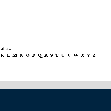
 alla z
K
L
M
N
O
P
Q
R
S
T
U
V
W
X
Y
Z