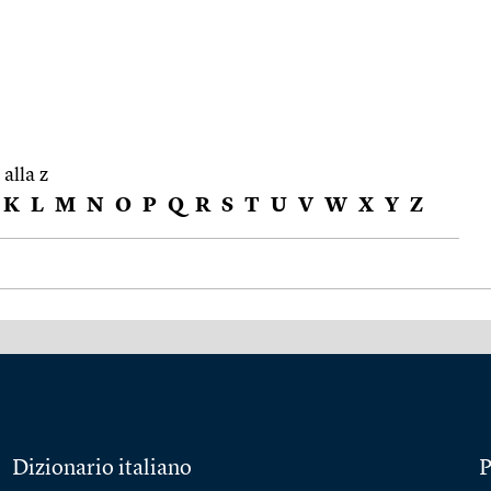
 alla z
K
L
M
N
O
P
Q
R
S
T
U
V
W
X
Y
Z
Dizionario italiano
P