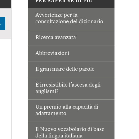
PER SAPERNE DI PIÙ
Avvertenze per la
consultazione del dizionario
A
Ricerca avanzata
Abbreviazioni
Il gran mare delle parole
È irresistibile l’ascesa degli
anglismi?
Un premio alla capacità di
adattamento
Il Nuovo vocabolario di base
della lingua italiana