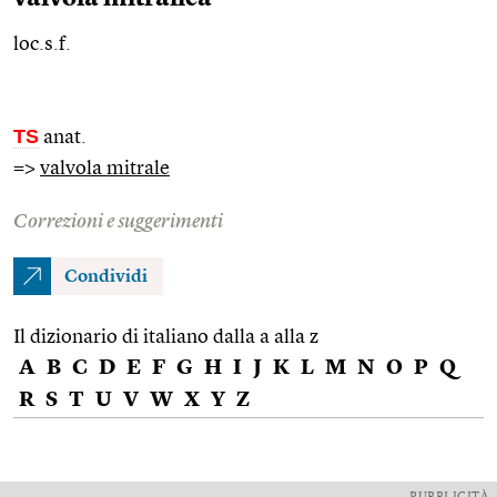
loc.s.f.
TS
anat.
=>
valvola mitrale
Correzioni e suggerimenti
Condividi
Il dizionario di italiano dalla a alla z
A
B
C
D
E
F
G
H
I
J
K
L
M
N
O
P
Q
R
S
T
U
V
W
X
Y
Z