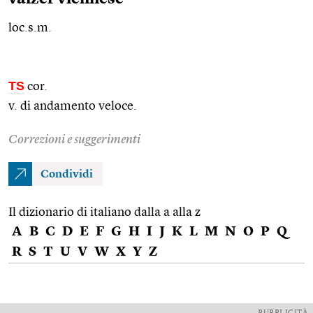
loc.s.m.
TS
cor.
v. di andamento veloce.
Correzioni e suggerimenti
Condividi
Il dizionario di italiano dalla a alla z
A
B
C
D
E
F
G
H
I
J
K
L
M
N
O
P
Q
R
S
T
U
V
W
X
Y
Z