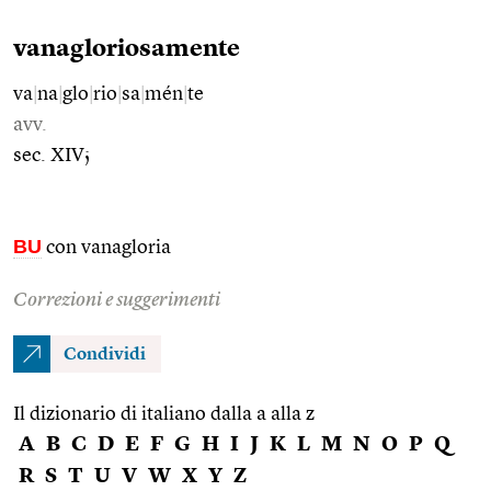
vanagloriosamente
va
|
na
|
glo
|
rio
|
sa
|
mén
|
te
avv.
sec. XIV;
BU
con vanagloria
Correzioni e suggerimenti
Condividi
Il dizionario di italiano dalla a alla z
A
B
C
D
E
F
G
H
I
J
K
L
M
N
O
P
Q
R
S
T
U
V
W
X
Y
Z