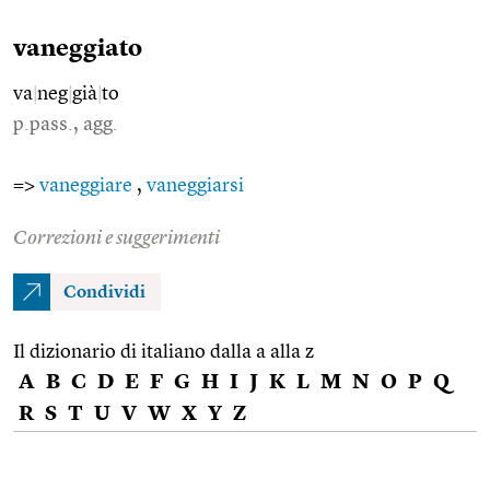
vaneggiato
va
|
neg
|
già
|
to
p.pass., agg.
=>
vaneggiare
,
vaneggiarsi
Correzioni e suggerimenti
Condividi
Il dizionario di italiano dalla a alla z
A
B
C
D
E
F
G
H
I
J
K
L
M
N
O
P
Q
R
S
T
U
V
W
X
Y
Z