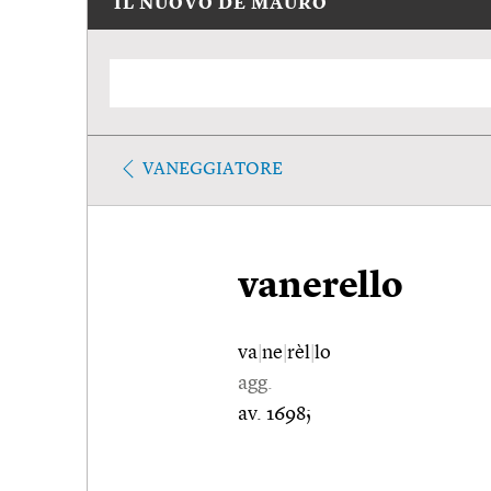
IL NUOVO DE MAURO
VANEGGIATORE
vanerello
va
|
ne
|
rèl
|
lo
agg.
av. 1698;