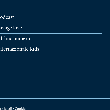
odcast
avage love
ltimo numero
nternazionale Kids
te legali
•
Cookie