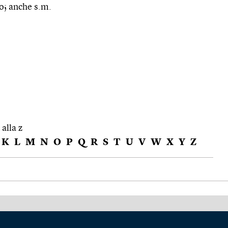
o; anche s.m.
 alla z
K
L
M
N
O
P
Q
R
S
T
U
V
W
X
Y
Z