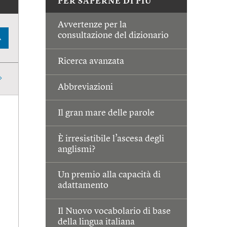
PER SAPERNE DI PIÙ
Avvertenze per la
consultazione del dizionario
A
Ricerca avanzata
Abbreviazioni
Il gran mare delle parole
È irresistibile l’ascesa degli
anglismi?
Un premio alla capacità di
adattamento
Il Nuovo vocabolario di base
della lingua italiana