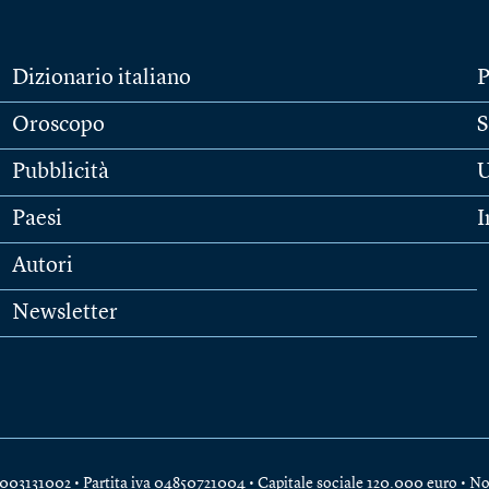
Dizionario italiano
P
Oroscopo
S
Pubblicità
U
Paesi
I
Autori
Newsletter
e 04003131002 • Partita iva 04850721004 • Capitale sociale 120.000 euro •
No