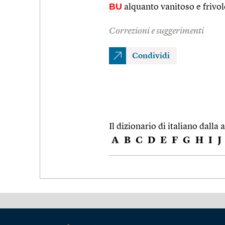
BU
alquanto vanitoso e frivol
Correzioni e suggerimenti
Condividi
Il dizionario di italiano dalla a
A
B
C
D
E
F
G
H
I
J