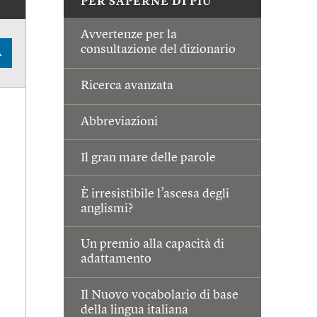
PER SAPERNE DI PIÙ
Avvertenze per la
consultazione del dizionario
A
Ricerca avanzata
Abbreviazioni
Il gran mare delle parole
È irresistibile l’ascesa degli
anglismi?
Un premio alla capacità di
adattamento
Il Nuovo vocabolario di base
della lingua italiana