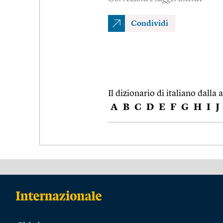
Condividi
Il dizionario di italiano dalla a
A
B
C
D
E
F
G
H
I
J