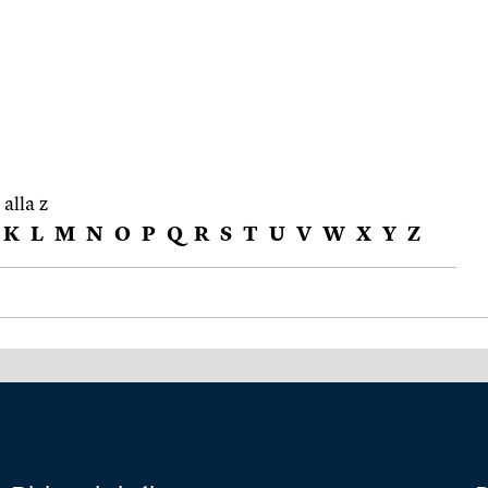
 alla z
K
L
M
N
O
P
Q
R
S
T
U
V
W
X
Y
Z