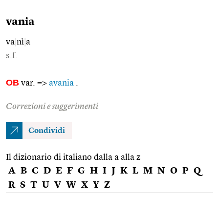
vania
va
|
nì
|
a
s.f.
OB
var. =>
avania
.
Correzioni e suggerimenti
Condividi
Il dizionario di italiano dalla a alla z
A
B
C
D
E
F
G
H
I
J
K
L
M
N
O
P
Q
R
S
T
U
V
W
X
Y
Z