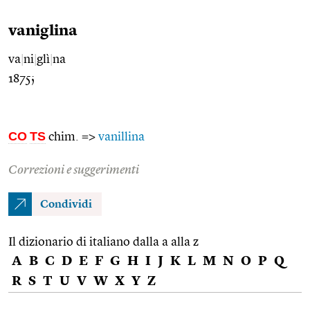
vaniglina
va
|
ni
|
glì
|
na
1875;
CO
TS
chim. =>
vanillina
Correzioni e suggerimenti
Condividi
Il dizionario di italiano dalla a alla z
A
B
C
D
E
F
G
H
I
J
K
L
M
N
O
P
Q
R
S
T
U
V
W
X
Y
Z