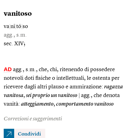
vanitoso
va
|
ni
|
tó
|
so
agg., s.m.
sec. XIV;
AD
agg., s.m., che, chi, ritenendo di possedere
notevoli doti fisiche o intellettuali, le ostenta per
ricevere dagli altri plauso e ammirazione:
ragazza
vanitosa
,
sei proprio un vanitoso
|
agg., che denota
vanità:
atteggiamento
,
comportamento vanitoso
Correzioni e suggerimenti
Condividi