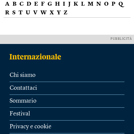
A
B
C
D
E
F
G
H
I
J
K
L
M
N
O
P
Q
R
S
T
U
V
W
X
Y
Z
PUBBLICITÀ
Chi siamo
Contattaci
Sommario
Festival
Privacy e cookie