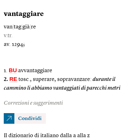
vantaggiare
van
|
tag
|
già
|
re
v.tr.
av. 1294;
BU
1.
avvantaggiare
2.
RE
tosc., superare, sopravanzare:
durante il
cammino li abbiamo vantaggiati di parecchi metri
Correzioni e suggerimenti
Condividi
Il dizionario di italiano dalla a alla z