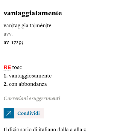
vantaggiatamente
van
|
tag
|
gia
|
ta
|
mén
|
te
avv.
av. 1729;
RE
tosc.
1.
vantaggiosamente
2.
con abbondanza
Correzioni e suggerimenti
Condividi
Il dizionario di italiano dalla a alla z