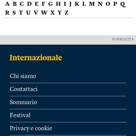
A
B
C
D
E
F
G
H
I
J
K
L
M
N
O
P
Q
R
S
T
U
V
W
X
Y
Z
PUBBLICITÀ
Chi siamo
Contattaci
Sommario
Festival
Privacy e cookie