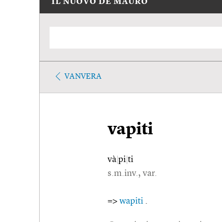
IL NUOVO DE MAURO
VANVERA
vapiti
và
|
pi
|
ti
s.m.inv., var.
=>
wapiti
.