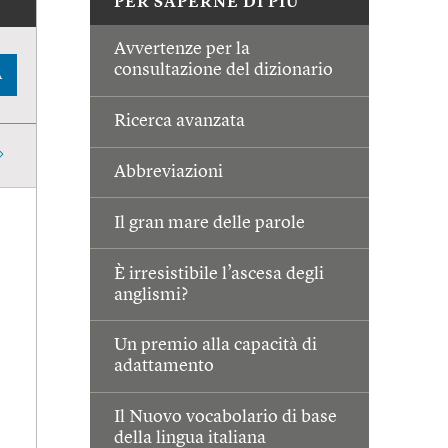
PER SAPERNE DI PIÙ
Avvertenze per la
consultazione del dizionario
A
Ricerca avanzata
Abbreviazioni
Il gran mare delle parole
È irresistibile l’ascesa degli
anglismi?
Un premio alla capacità di
adattamento
Il Nuovo vocabolario di base
della lingua italiana