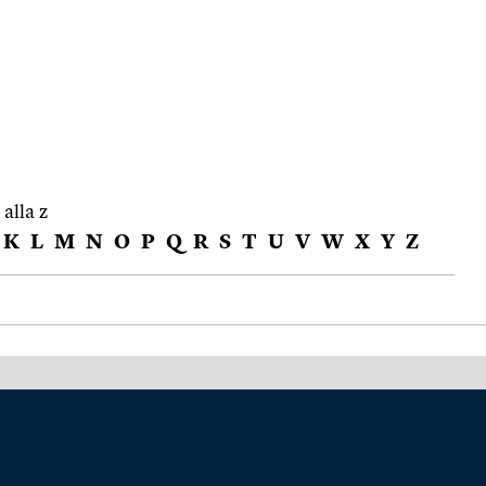
 alla z
K
L
M
N
O
P
Q
R
S
T
U
V
W
X
Y
Z