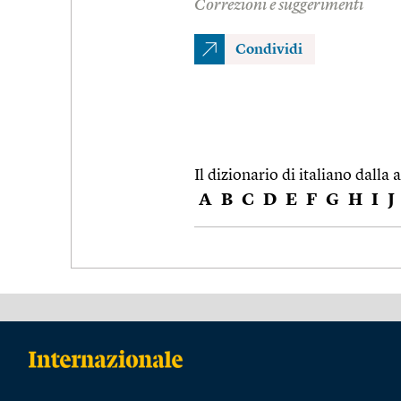
Correzioni e suggerimenti
Condividi
Il dizionario di italiano dalla a
A
B
C
D
E
F
G
H
I
J