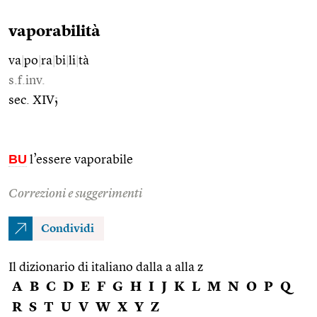
vaporabilità
va
|
po
|
ra
|
bi
|
li
|
tà
s.f.inv.
sec. XIV;
BU
l’essere vaporabile
Correzioni e suggerimenti
Condividi
Il dizionario di italiano dalla a alla z
A
B
C
D
E
F
G
H
I
J
K
L
M
N
O
P
Q
R
S
T
U
V
W
X
Y
Z