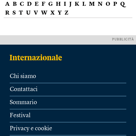
A
B
C
D
E
F
G
H
I
J
K
L
M
N
O
P
Q
R
S
T
U
V
W
X
Y
Z
PUBBLICITÀ
Chi siamo
Contattaci
Sommario
Festival
Privacy e cookie