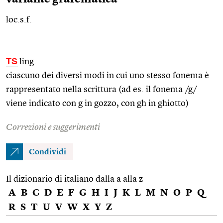
loc.s.f.
TS
ling.
ciascuno dei diversi modi in cui uno stesso fonema è
rappresentato nella scrittura (ad
es.
il fonema /g/
viene indicato con g in gozzo, con gh in ghiotto)
Correzioni e suggerimenti
Condividi
Il dizionario di italiano dalla a alla z
A
B
C
D
E
F
G
H
I
J
K
L
M
N
O
P
Q
R
S
T
U
V
W
X
Y
Z