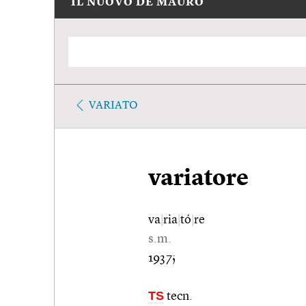
IL NUOVO DE MAURO
VARIATO
variatore
va
|
ria
|
tó
|
re
s.m.
1937;
TS
tecn.