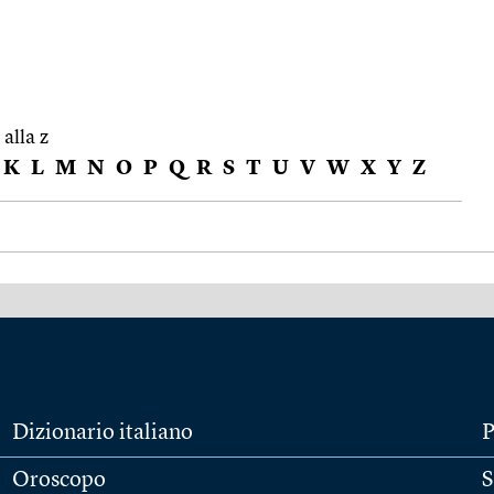
 alla z
K
L
M
N
O
P
Q
R
S
T
U
V
W
X
Y
Z
Dizionario italiano
P
Oroscopo
S