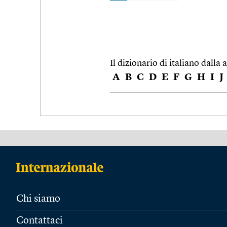
Il dizionario di italiano dalla a
A
B
C
D
E
F
G
H
I
J
Chi siamo
Contattaci