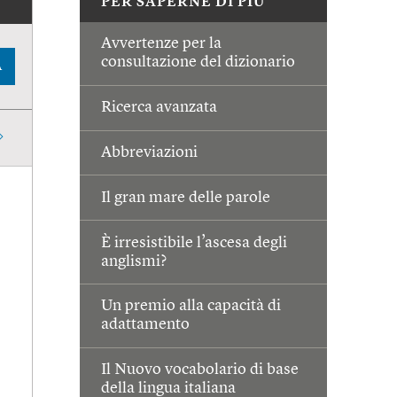
PER SAPERNE DI PIÙ
Avvertenze per la
consultazione del dizionario
A
Ricerca avanzata
Abbreviazioni
Il gran mare delle parole
È irresistibile l’ascesa degli
anglismi?
Un premio alla capacità di
adattamento
Il Nuovo vocabolario di base
della lingua italiana