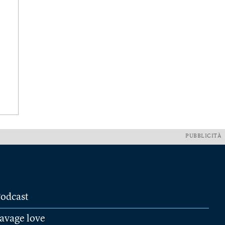
PUBBLICITÀ
odcast
avage love