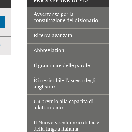
PER SAPERNE DI PIÙ
Avvertenze per la
consultazione del dizionario
A
Ricerca avanzata
Abbreviazioni
Il gran mare delle parole
È irresistibile l’ascesa degli
anglismi?
Un premio alla capacità di
adattamento
Il Nuovo vocabolario di base
della lingua italiana