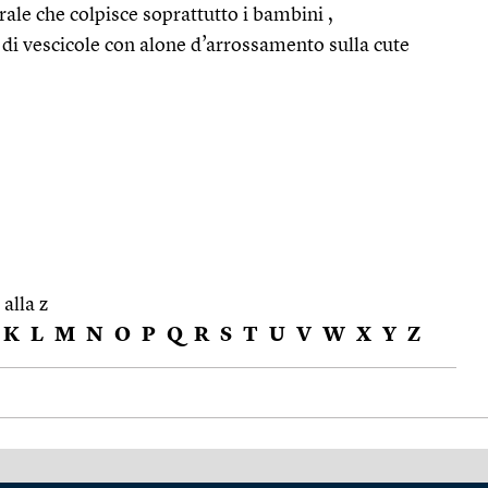
irale che colpisce soprattutto i bambini ,
 di vescicole con alone d’arrossamento sulla cute
 alla z
K
L
M
N
O
P
Q
R
S
T
U
V
W
X
Y
Z