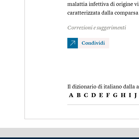
malattia infettiva di origine v
caratterizzata dalla comparsa
Correzioni e suggerimenti
Condividi
Il dizionario di italiano dalla a
A
B
C
D
E
F
G
H
I
J