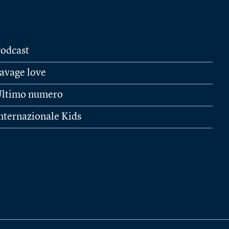
odcast
avage love
ltimo numero
nternazionale Kids