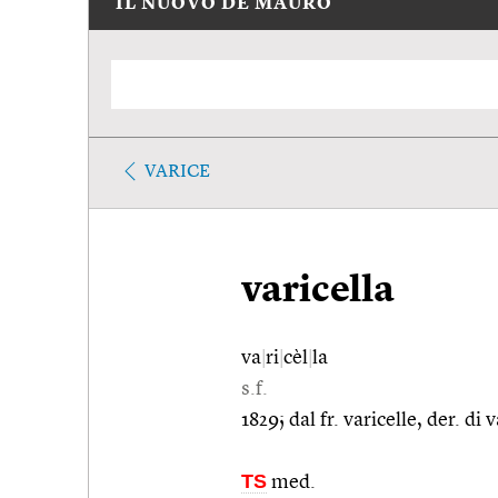
IL NUOVO DE MAURO
VARICE
varicella
va
|
ri
|
cèl
|
la
s.f.
1829; dal fr. varicelle, der. di
TS
med.