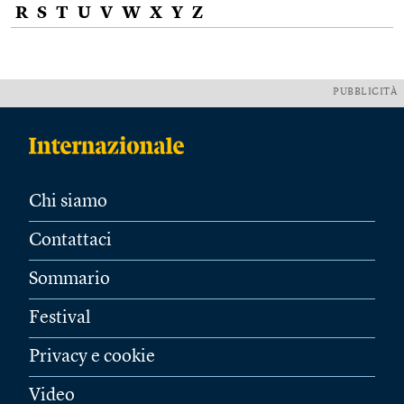
R
S
T
U
V
W
X
Y
Z
PUBBLICITÀ
Chi siamo
Contattaci
Sommario
Festival
Privacy e cookie
Video