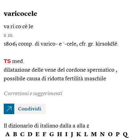
varicocele
va
|
ri
|
co
|
cè
|
le
s.m.
1
1806; comp. di varico- e
-cele, cfr. gr. kirsokḗlē.
TS
med.
dilatazione delle vene del cordone spermatico ,
possibile causa di ridotta fertilità maschile
Correzioni e suggerimenti
Condividi
Il dizionario di italiano dalla a alla z
A
B
C
D
E
F
G
H
I
J
K
L
M
N
O
P
Q