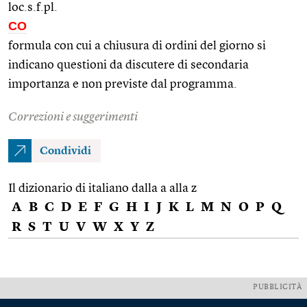
loc.s.f.pl.
CO
formula con cui a chiusura di ordini del giorno si
indicano questioni da discutere di secondaria
importanza e non previste dal programma.
Correzioni e suggerimenti
Condividi
Il dizionario di italiano dalla a alla z
A
B
C
D
E
F
G
H
I
J
K
L
M
N
O
P
Q
R
S
T
U
V
W
X
Y
Z
PUBBLICITÀ