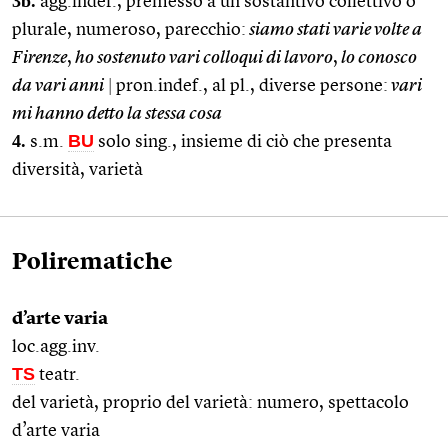
3b.
agg.indef., premesso a un sostantivo collettivo o
plurale, numeroso, parecchio:
siamo stati varie volte a
Firenze
,
ho sostenuto vari colloqui di lavoro
,
lo conosco
da vari anni
|
pron.indef., al pl., diverse persone:
vari
mi hanno detto la stessa cosa
4.
BU
s.m.
solo sing., insieme di ciò che presenta
diversità, varietà
Polirematiche
d’arte varia
loc.agg.inv.
TS
teatr.
del varietà, proprio del varietà: numero, spettacolo
d’arte varia