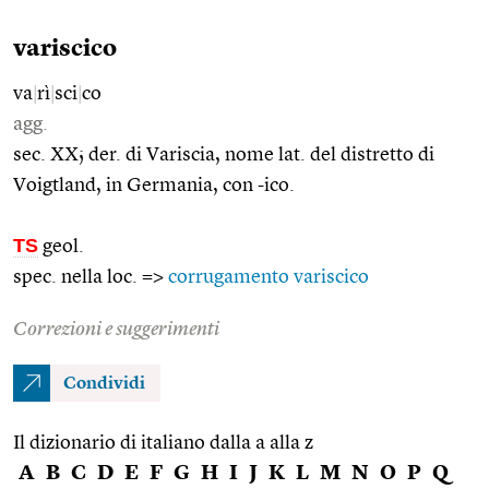
variscico
va
|
rì
|
sci
|
co
agg.
sec. XX; der. di Variscia, nome lat. del distretto di
Voigtland, in Germania, con -ico.
TS
geol.
spec. nella loc. =>
corrugamento variscico
Correzioni e suggerimenti
Condividi
Il dizionario di italiano dalla a alla z
A
B
C
D
E
F
G
H
I
J
K
L
M
N
O
P
Q