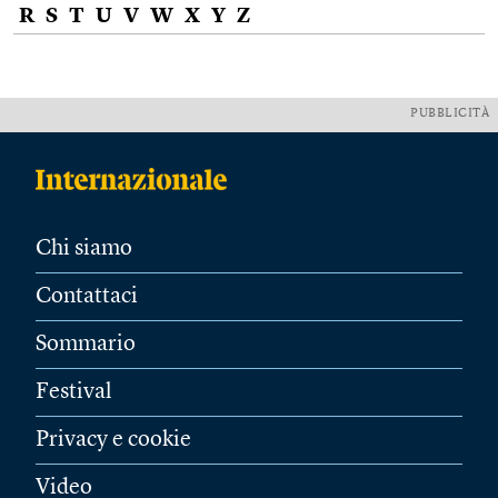
R
S
T
U
V
W
X
Y
Z
PUBBLICITÀ
Chi siamo
Contattaci
Sommario
Festival
Privacy e cookie
Video