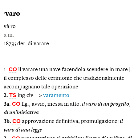
varo
1
và
|
ro
s.m.
1879; der. di varare.
CO
1.
il varare una nave facendola scendere in mare
|
il complesso delle cerimonie che tradizionalmente
accompagnano tale operazione
2.
TS
ing.civ. =>
varamento
3a.
CO
fig., avvio, messa in atto:
il varo di un progetto
,
di un’iniziativa
3b.
CO
approvazione definitiva, promulgazione:
il
varo di una legge