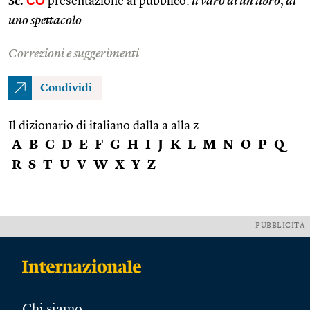
3c.
CO
presentazione al pubblico:
il varo di un libro
,
di
uno spettacolo
Correzioni e suggerimenti
Condividi
Il dizionario di italiano dalla a alla z
A
B
C
D
E
F
G
H
I
J
K
L
M
N
O
P
Q
R
S
T
U
V
W
X
Y
Z
PUBBLICITÀ