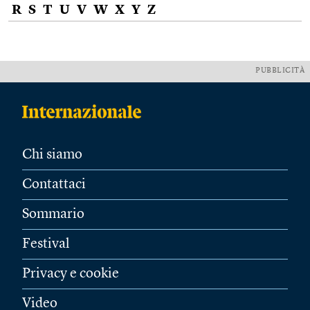
R
S
T
U
V
W
X
Y
Z
PUBBLICITÀ
Chi siamo
Contattaci
Sommario
Festival
Privacy e cookie
Video