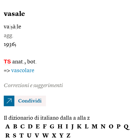
vasale
va
|
ṣà
|
le
agg.
1936;
TS
anat., bot.
=>
vascolare
Correzioni e suggerimenti
Condividi
Il dizionario di italiano dalla a alla z
A
B
C
D
E
F
G
H
I
J
K
L
M
N
O
P
Q
R
S
T
U
V
W
X
Y
Z