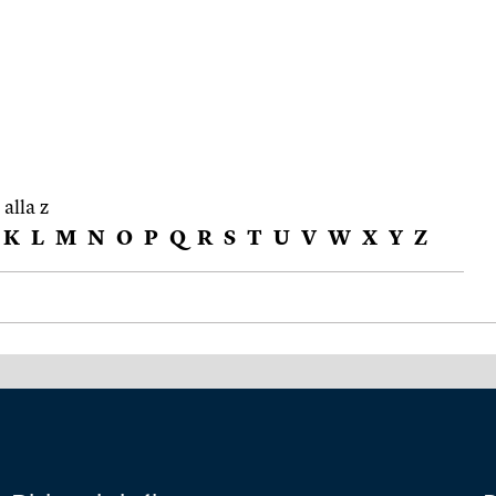
 alla z
K
L
M
N
O
P
Q
R
S
T
U
V
W
X
Y
Z