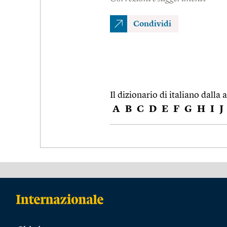
Condividi
Il dizionario di italiano dalla a
A
B
C
D
E
F
G
H
I
J