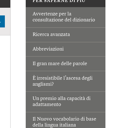
PER SAPERNE DI PIÙ
Avvertenze per la
consultazione del dizionario
A
Ricerca avanzata
Abbreviazioni
Il gran mare delle parole
È irresistibile l’ascesa degli
anglismi?
Un premio alla capacità di
adattamento
Il Nuovo vocabolario di base
della lingua italiana