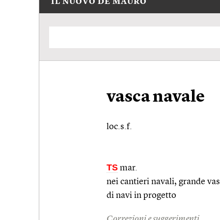
IL NUOVO DE MAURO
vasca navale
loc.s.f.
TS
mar.
nei cantieri navali, grande vas
di navi in progetto
Correzioni e suggerimenti