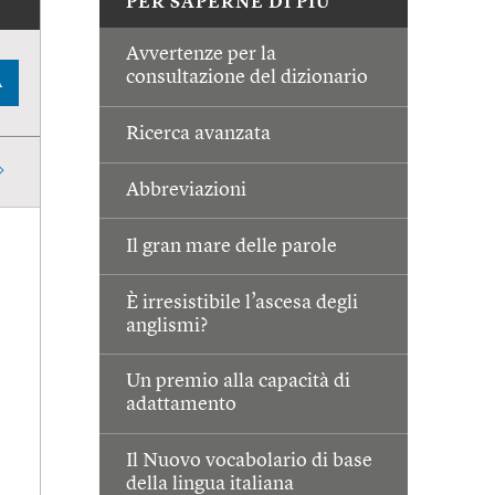
PER SAPERNE DI PIÙ
Avvertenze per la
consultazione del dizionario
A
Ricerca avanzata
Abbreviazioni
Il gran mare delle parole
È irresistibile l’ascesa degli
anglismi?
Un premio alla capacità di
adattamento
Il Nuovo vocabolario di base
della lingua italiana