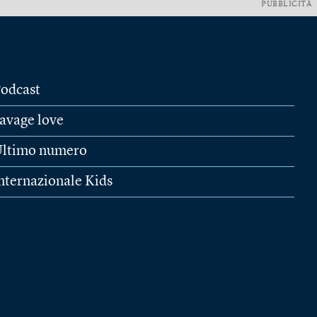
PUBBLICITÀ
odcast
avage love
ltimo numero
nternazionale Kids