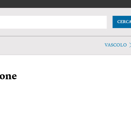
CERC
VASCOLO
ione