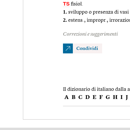
TS
fisiol.
1.
sviluppo o presenza di vasi
2.
estens., impropr., irrorazio
Correzioni e suggerimenti
Condividi
Il dizionario di italiano dalla a
A
B
C
D
E
F
G
H
I
J