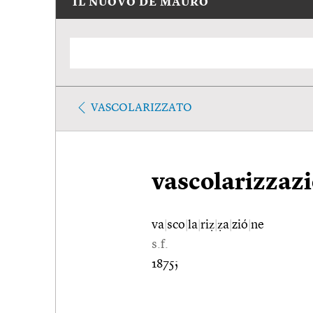
IL NUOVO DE MAURO
VASCOLARIZZATO
vascolarizzaz
va
|
sco
|
la
|
riẓ
|
ẓa
|
zió
|
ne
s.f.
1875;