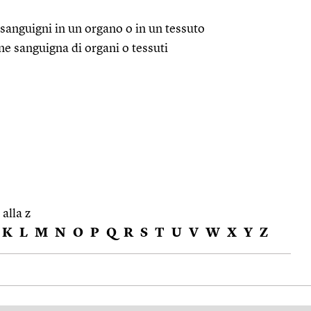
 sanguigni in un organo o in un tessuto
ne sanguigna di organi o tessuti
 alla z
K
L
M
N
O
P
Q
R
S
T
U
V
W
X
Y
Z