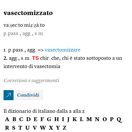
vasectomizzato
va
|
ṣec
|
to
|
miẓ
|
ẓà
|
to
p.pass., agg., s.m.
1. p.pass., agg. =>
vasectomizzare
2.
TS
agg., s.m.
chir. che, chi è stato sottoposto a un
intervento di vasectomia
Correzioni e suggerimenti
Condividi
Il dizionario di italiano dalla a alla z
A
B
C
D
E
F
G
H
I
J
K
L
M
N
O
P
Q
R
S
T
U
V
W
X
Y
Z