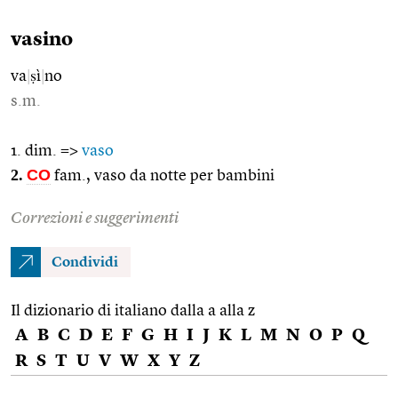
vasino
va
|
ṣì
|
no
s.m.
1. dim. =>
vaso
2.
CO
fam., vaso da notte per bambini
Correzioni e suggerimenti
Condividi
Il dizionario di italiano dalla a alla z
A
B
C
D
E
F
G
H
I
J
K
L
M
N
O
P
Q
R
S
T
U
V
W
X
Y
Z