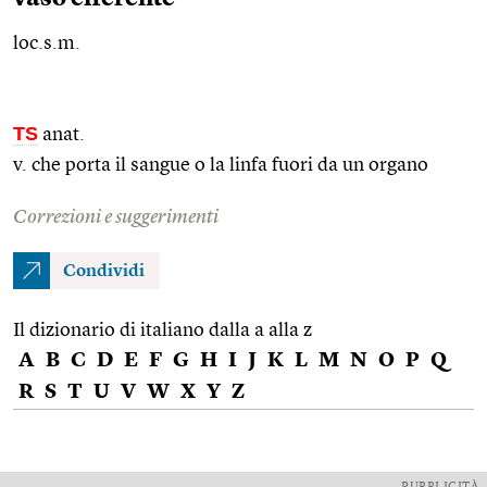
loc.s.m.
TS
anat.
v. che porta il sangue o la linfa fuori da un organo
Correzioni e suggerimenti
Condividi
Il dizionario di italiano dalla a alla z
A
B
C
D
E
F
G
H
I
J
K
L
M
N
O
P
Q
R
S
T
U
V
W
X
Y
Z