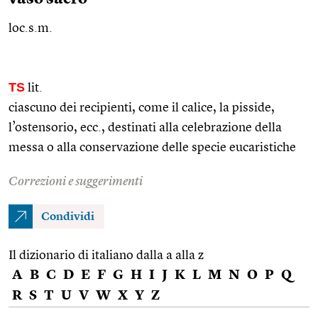
loc.s.m.
TS
lit.
ciascuno dei recipienti, come il calice, la pisside,
l’ostensorio,
ecc.
, destinati alla celebrazione della
messa o alla conservazione delle specie eucaristiche
Correzioni e suggerimenti
Condividi
Il dizionario di italiano dalla a alla z
A
B
C
D
E
F
G
H
I
J
K
L
M
N
O
P
Q
R
S
T
U
V
W
X
Y
Z