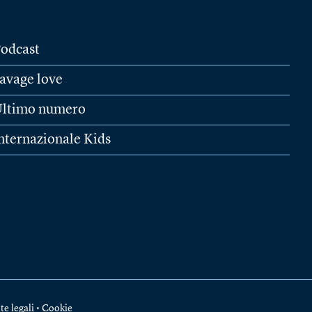
odcast
avage love
ltimo numero
nternazionale Kids
te legali
•
Cookie