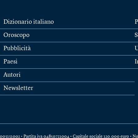
Dizionario italiano
P
Oroscopo
S
Pubblicità
U
Paesi
I
Autori
Newsletter
e 04003131002 • Partita iva 04850721004 • Capitale sociale 120.000 euro •
No