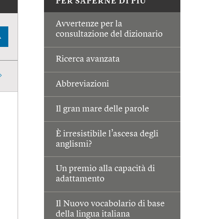
PER SAPERNE DI PIÙ
Avvertenze per la
consultazione del dizionario
A
Ricerca avanzata
Abbreviazioni
Il gran mare delle parole
È irresistibile l’ascesa degli
anglismi?
Un premio alla capacità di
adattamento
Il Nuovo vocabolario di base
della lingua italiana