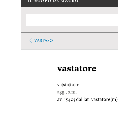
IL NUOVO DE MAURO
VASTASO
vastatore
va
|
sta
|
tó
|
re
agg., s.m.
av. 1540; dal lat. vastatōre(m)