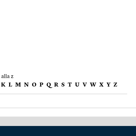
 alla z
K
L
M
N
O
P
Q
R
S
T
U
V
W
X
Y
Z