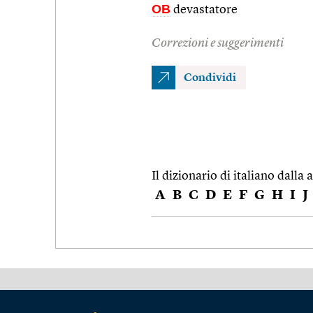
OB
devastatore
Correzioni e suggerimenti
Condividi
Il dizionario di italiano dalla a
A
B
C
D
E
F
G
H
I
J