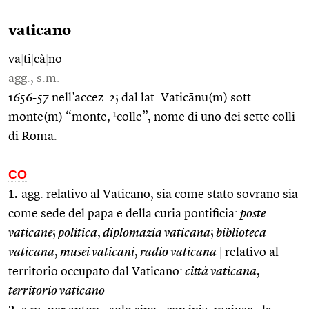
vaticano
va
|
ti
|
cà
|
no
agg., s.m.
1656-57 nell'accez. 2; dal lat. Vaticānu(m) sott.
1
monte(m) “monte,
colle”, nome di uno dei sette colli
di Roma.
CO
1.
agg. relativo al Vaticano, sia come stato sovrano sia
come sede del papa e della curia pontificia:
poste
vaticane
;
politica
,
diplomazia vaticana
;
biblioteca
vaticana
,
musei vaticani
,
radio vaticana
|
relativo al
territorio occupato dal Vaticano:
città vaticana
,
territorio vaticano