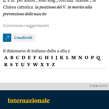
2.
s.m. per anton., solo sing., con iniz. maiusc., la
Chiesa cattolica:
la posizione del V. in merito alla
prevenzione delle nascite
Correzioni e suggerimenti
Condividi
Il dizionario di italiano dalla a alla z
A
B
C
D
E
F
G
H
I
J
K
L
M
N
O
P
Q
R
S
T
U
V
W
X
Y
Z
PUBBLICITÀ