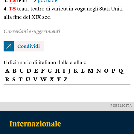
3.
TS
teatr. =>
pochade
4.
TS
teatr. teatro di varietà in voga negli Stati Uniti
alla fine del XIX sec.
Correzioni e suggerimenti
Condividi
Il dizionario di italiano dalla a alla z
A
B
C
D
E
F
G
H
I
J
K
L
M
N
O
P
Q
R
S
T
U
V
W
X
Y
Z
PUBBLICITÀ