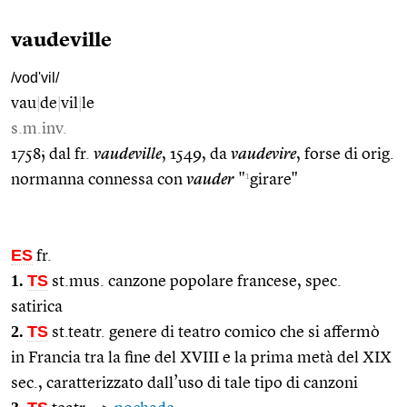
vaudeville
/vod'vil/
vau
|
de
|
vil
|
le
s.m.inv.
1758; dal fr.
vaudeville
, 1549, da
vaudevire
, forse di orig.
1
normanna connessa con
vauder
"
girare"
ES
fr.
1.
TS
st.mus. canzone popolare francese, spec.
satirica
2.
TS
st.teatr. genere di teatro comico che si affermò
in Francia tra la fine del XVIII e la prima metà del XIX
sec., caratterizzato dall’uso di tale tipo di canzoni