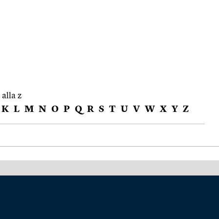
 alla z
K
L
M
N
O
P
Q
R
S
T
U
V
W
X
Y
Z