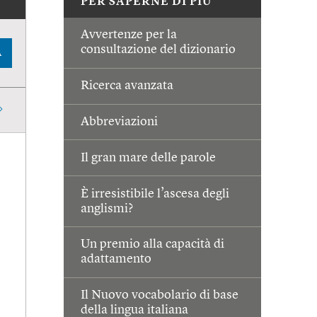
PER SAPERNE DI PIÙ
Avvertenze per la
consultazione del dizionario
A
Ricerca avanzata
Abbreviazioni
Il gran mare delle parole
È irresistibile l’ascesa degli
anglismi?
Un premio alla capacità di
adattamento
Il Nuovo vocabolario di base
della lingua italiana