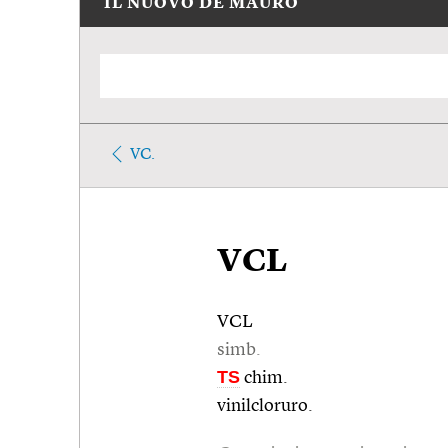
IL NUOVO DE MAURO
VC.
VCL
VCL
simb.
TS
chim.
vinilcloruro.