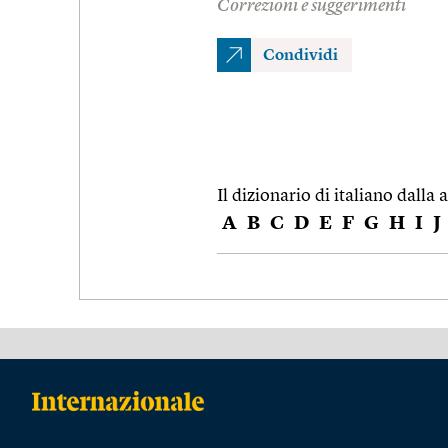
Correzioni e suggerimenti
Condividi
Il dizionario di italiano dalla a
A
B
C
D
E
F
G
H
I
J